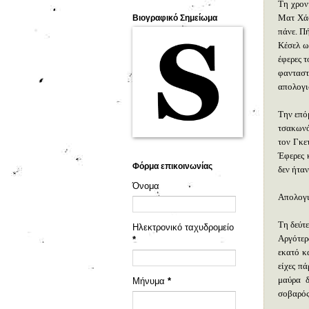
Τη χρον
Ματ Χάο
Βιογραφικό Σημείωμα
πάνε. Π
Κέσελ ω
έφερες τ
φανταστ
απολογισ
Την επό
τσακωνό
τον Γκε
Έφερες 
Φόρμα επικοινωνίας
δεν ήταν
Όνομα
Απολογι
Τη δεύτε
Ηλεκτρονικό ταχυδρομείο
Αργότερ
*
εκατό κ
είχες π
μαύρα δ
Μήνυμα
*
σοβαρό