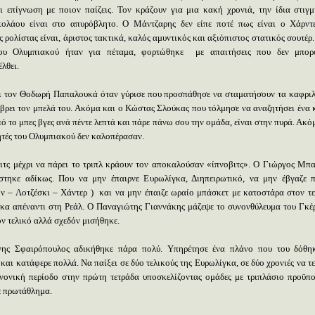
αι επίγνωση με ποιον παίζεις. Τον κράζουν για μια κακή χρονιά, την ίδια στιγ
ολάου είναι στο απυρόβλητο. Ο Μάντζαρης δεν είπε ποτέ πως είναι ο Χάρντ
 ρολίστας είναι, άριστος τακτικά, καλός αμυντικός και αξιόπιστος στατικός σουτέρ
του Ολυμπιακού ήταν για πέταμα, φορτώθηκε
με απαιτήσεις που δεν μπορ
έλθει.
 τον Θοδωρή Παπαλουκά όταν γύρισε που προσπάθησε να σταματήσουν τα καφριλ
 βρει τον μπελά του. Ακόμα και ο Κώστας Σλούκας που τόλμησε να αναζητήσει ένα 
ό το μπες βγες ανά πέντε λεπτά και πάρε πάνω σου την ομάδα, είναι στην πυρά. Ακό
τές του Ολυμπιακού δεν καλοπέρασαν.
ιτς μέχρι να πάρει το τριπλ κράουν τον αποκαλούσαν «ίπνοβιτς». Ο Γιώργος Μπ
στηκε αδίκως. Που να μην έπαιρνε Ευρωλίγκα, Διηπειρωτικό, να μην έβγαζε π
ν – Λοτζέσκι – Χάντερ )
και να μην έπαιζε ωραίο μπάσκετ με κατοστάρα στον τε
κα απέναντι στη Ρεάλ. Ο Παναγιώτης Γιαννάκης μάζεψε το συνονθύλευμα του Γκέ
ον τελικό αλλά σχεδόν μισήθηκε.
ης Σφαιρόπουλος αδικήθηκε πάρα πολύ. Υπηρέτησε ένα πλάνο που του δόθη
 και κατάφερε πολλά. Να παίξει σε δύο τελικούς της Ευρωλίγκα, σε δύο χρονιές να τ
νονική περίοδο στην πρώτη τετράδα υποσκελίζοντας ομάδες με τριπλάσιο προϋπ
ε πρωτάθλημα.