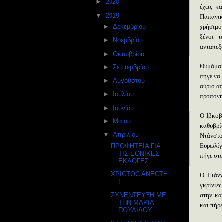
►
2020
(61)
έχεις κ
▼
2019
(124)
Παπανικ
χρήσιμος
►
Δεκεμβρίου
(15)
ξένοι 
►
Νοεμβρίου
(5)
ανταπεξ
►
Οκτωβρίου
(6)
Θυμάμαι
►
Σεπτεμβρίου
(12)
πήγε να
►
Αυγούστου
(9)
αύριο απ
►
Ιουλίου
(11)
προπονη
►
Ιουνίου
(14)
Ο Ιβκοβ
►
Μαΐου
(12)
καθυβρί
▼
Απριλίου
(9)
Ντάνστο
Ευρωλίγ
ΠΡΟΦΗΤΕΙΑ ΓΙΑ
ΤΙΣ ΕΘΝΙΚΕΣ
πήγε στ
ΕΚΛΟΓΕΣ
ΧΡΙCTOC ANECTH
Ο Γιάνν
!
γκρίνιες
στην κα
ΣΥΝΕΝΤΕΥΞΗ ΜΕ
ΤΗΝ ΜΑΡΙΑ
και πήρ
ΠΟΥΛΙΔΟΥ