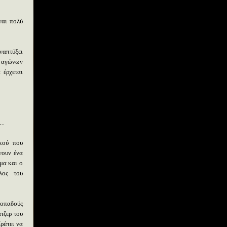
Αφου σας ευχαριστήσω
για τη διαφήμιση ή τη
δυσφήμιση - και αυτή
ναι πολύ
καλή είναι.
Το πολύ πολύ να ζητήσω
ναπτύξει
λεφτά και να πάρω οτι
ν αγώνων
και ο νεκρός απο την
 έρχεται
εφορία.
Εορτολόγιο
α…
κού που
νουν ένα
μα και ο
λος του
 οπαδούς
τζερ του
ρέπει να