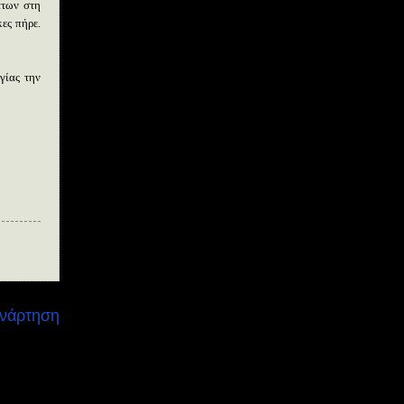
άτων στη
ες πήρε.
γίας την
Ανάρτηση