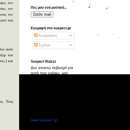
ηκε, τον
Πες μου ενα μυστικό...
σκι, τον
ατα, τον
κανε και
Εγγραφή στο suspect.gr
Αναρτήσεις
Σχόλια
λοι αυτό
τζερ και
εις ) και
Suspect Rulzzz
Δεν απαιτώ σεβασμό για
αυτά που γράφω, μου
αρκει να εκφράζομαι
ελεύθερα...
Αντιγράψτε οτι θέλετε.
ες. Τους
Απευθυνόμενος στο
φιλότιμό σας, πείτε οτι το
πήρατε απο το
www.suspect.gr