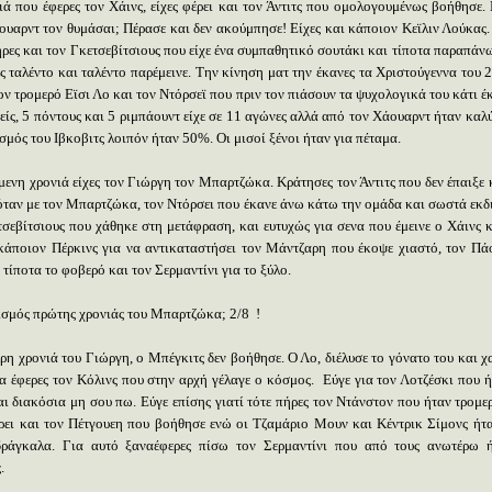
ιά που έφερες τον Χάινς, είχες φέρει και τον Άντιτς που ομολογουμένως βοήθησε.
υαρντ τον θυμάσαι; Πέρασε και δεν ακούμπησε! Είχες και κάποιον Κεϊλιν Λούκας.
ήρες και τον Γκετσεβίτσιους που είχε ένα συμπαθητικό σουτάκι και τίποτα παραπάνω
ς ταλέντο και ταλέντο παρέμεινε. Την κίνηση ματ την έκανες τα Χριστούγεννα του 
ον τρομερό Εϊσι Λο και τον Ντόρσεϊ που πριν τον πιάσουν τα ψυχολογικά του κάτι 
είς, 5 πόντους και 5 ριμπάουντ είχε σε 11 αγώνες αλλά από τον Χάουαρντ ήταν καλύ
μός του Ιβκοβιτς λοιπόν ήταν 50%. Οι μισοί ξένοι ήταν για πέταμα.
μενη χρονιά είχες τον Γιώργη τον Μπαρτζώκα. Κράτησες τον Άντιτς που δεν έπαιξε 
ταν με τον Μπαρτζώκα, τον Ντόρσει που έκανε άνω κάτω την ομάδα και σωστά εκδ
τσεβίτσιους που χάθηκε στη μετάφραση, και ευτυχώς για σενα που έμεινε ο Χάινς κ
κάποιον Πέρκινς για να αντικαταστήσει τον Μάντζαρη που έκοψε χιαστό, τον Πά
 τίποτα το φοβερό και τον Σερμαντίνι για το ξύλο.
σμός πρώτης χρονιάς του Μπαρτζώκα; 2/8
!
ρη χρονιά του Γιώργη, ο Μπέγκιτς δεν βοήθησε. Ο Λο, διέλυσε το γόνατο του και χ
α έφερες τον Κόλινς που στην αρχή γέλαγε ο κόσμος.
Εύγε για τον Λοτζέσκι που ή
αι διακόσια μη σου πω. Εύγε επίσης γιατί τότε πήρες τον Ντάνστον που ήταν τρομερ
άρει και τον Πέτγουεη που βοήθησε ενώ οι Τζαμάριο Μουν και Κέντρικ Σίμονς ήτα
ράγκαλα. Για αυτό ξαναέφερες πίσω τον Σερμαντίνι που από τους ανωτέρω 
ς.