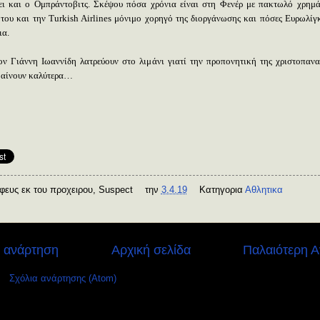
ει και ο Ομπράντοβιτς. Σκέψου πόσα χρόνια είναι στη Φενέρ με πακτωλό χρημ
 του και την
Turkish
Airlines
μόνιμο χορηγό της διοργάνωσης και πόσες Ευρωλίγκ
ια.
ν Γιάννη Ιωαννίδη λατρεύουν στο λιμάνι γιατί την προπονητική της χριστοπανα
αίνουν καλύτερα…
φευς εκ του προχειρου,
Suspect
την
3.4.19
Κατηγορια
Αθλητικα
 ανάρτηση
Αρχική σελίδα
Παλαιότερη 
ε:
Σχόλια ανάρτησης (Atom)