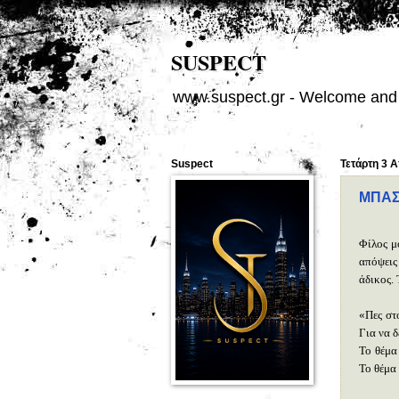
SUSPECT
www.suspect.gr - Welcome and 
Suspect
Τετάρτη 3 
ΜΠΑΣ
Φίλος μ
απόψεις 
άδικος. 
«Πες στ
Για να δ
Το θέμα 
Το θέμα 