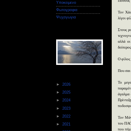
Πόσους 
Υποκειμενο
(186)
Φωτογραφια
(44)
Τον Χάι
Ψυχαγωγια
(143)
λίγοι φί
Στους ρ
Φωτογραφίες απο τα
τεχνογν
ταξίδια μου
αλλά οι
δεύτερος
Ο φίλος
Που σαι 
The Suspect files
Το μεγ
►
2026
(65)
παραμέν
►
2025
(70)
άγαλμα 
Πρίντε
►
2024
(52)
ποδοσφα
►
2023
(76)
►
2022
(68)
Τον Μάν
του ΠΑΟ
►
2021
(50)
που πήγ