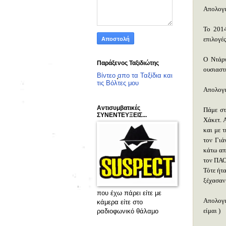
Απολογισ
Το 2014
επιλογές
Ο Ντάρν
Παράξενος Ταξιδιώτης
ουσιαστ
Βίντεο απο τα Ταξίδια και
τις Βόλτες μου
Απολογι
Αντισυμβατικές
Πάμε στ
ΣΥΝΕΝΤΕΥΞΕΙΣ...
Χάκετ. 
και με 
τον Γιά
κάτω απ
τον ΠΑΟ 
Τότε ήτα
ξέχασαν 
που έχω πάρει είτε με
Απολογι
κάμερα είτε στο
είμαι )
ραδιοφωνικό θάλαμο