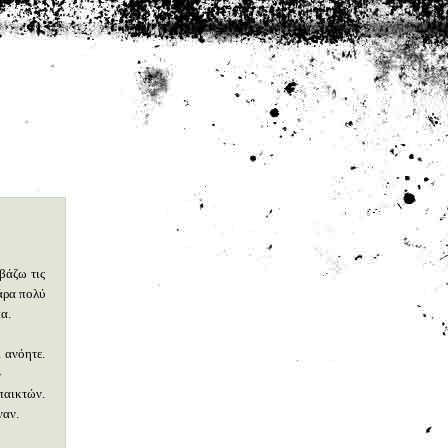
βάζω τις
πάρα πολύ
πα.
 ανόητε.
»
 παικτών.
ναν.