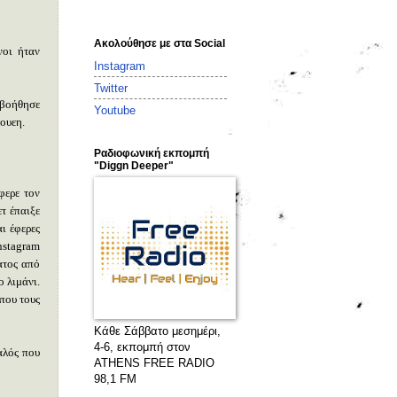
Ακολούθησε με στα Social
νοι ήταν
Instagram
Twitter
 βοήθησε
Youtube
γουεη.
Ραδιοφωνική εκπομπή
"Diggn Deeper"
φερε τον
τ έπαιξε
ι έφερες
nstagram
ατος από
ο λιμάνι.
 που τους
Κάθε Σάββατο μεσημέρι,
4-6, εκπομπή στον
αλός που
ATHENS FREE RADIO
98,1 FM