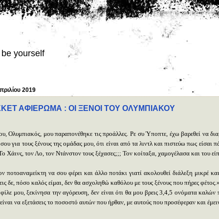
be yourself
Απριλίου 2019
ΚΕΤ ΑΦΙΕΡΩΜΑ : ΟΙ ΞΕΝΟΙ ΤΟΥ ΟΛΥΜΠΙΑΚΟΥ
ου, Ολυμπιακός, μου παραπονέθηκε τις προάλλες. Ρε συ Ύποπτε, έχω βαρεθεί να δια
σου για τους ξένους της ομάδας μου, ότι είναι από τα λιντλ και πιστεύω πως είσαι 
Το Χάινς, τον Λο, τον Ντάνστον τους ξέχασες;;; Τον κοίταξα, χαμογέλασα και του εί
ον ποτοαναμείκτη να σου φέρει και άλλο ποτάκι γιατί ακολουθεί διάλεξη μικρέ και
εις δε, πόσο καλός είμαι, δεν θα ασχοληθώ καθόλου με τους ξένους που πήρες φέτος.
φίλε μου, ξεκίνησα την αγόρευση, δεν είναι ότι θα μου βρεις 3,4,5 ονόματα καλών
είναι να εξετάσεις το ποσοστό αυτών που ήρθαν, με αυτούς που προσέφεραν και έμει