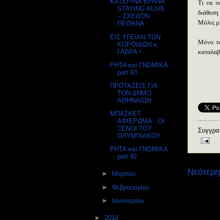
ΚΑΤΕΡΙΝΑ ΒΡΑΝΑ
Τι να π
STAYING ALIVE
διάθεση
– ΣΧΕΔΟΝ
Μόλις μ
ΠΕΘΑΝΑ
ΕΙΣ ΥΓΕΙΑΝ ΤΩΝ
Μόνο το
ΚΟΡΟΙΔΩΝ κ.
ΓΑΒΡΑ !
καταλαβ
ΡΗΤΑ και ΓΝΩΜΙΚΑ
part 93
ΠΡΟΤΑΣΕΙΣ ΓΙΑ
ΤΟΝ ΔΗΜΟ
ΑΘΗΝΑΙΩΝ
ΜΠΑΣΚΕΤ
ΑΦΙΕΡΩΜΑ : ΟΙ
ΞΕΝΟΙ ΤΟΥ
Συγγρα
ΟΛΥΜΠΙΑΚΟΥ
ΡΗΤΑ και ΓΝΩΜΙΚΑ
part 92
Νεότερη
►
Μαρτίου
(9)
►
Φεβρουαρίου
(10)
Εγγραφή σ
►
Ιανουαρίου
(12)
►
2018
(89)