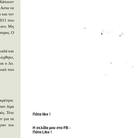
 Κάποιον
 Αστα να
 και τον
2011 που
έκανε. Μη
τερος. Ο
καλά και
ιώχθηκε,
αι ο Λο.
ουελ που
αιρέτησε.
ταν λίρα
ός. Τότε
Πάτα like !
ν για τα
ήταν πιο
Η σελίδα μου στο FB -
Πάτα Like !