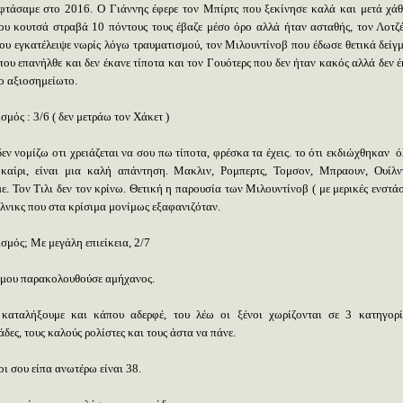
φτάσαμε στο 2016. Ο Γιάννης έφερε τον Μπίρτς που ξεκίνησε καλά και μετά χάθ
ου κουτσά στραβά 10 πόντους τους έβαζε μέσο όρο αλλά ήταν ασταθής, τον Λοτζέ
ου εγκατέλειψε νωρίς λόγω τραυματισμού, τον Μιλουντίνοβ που έδωσε θετικά δείγμ
που επανήλθε και δεν έκανε τίποτα και τον Γουότερς που δεν ήταν κακός αλλά δεν έ
το αξιοσημείωτο.
μός : 3/6 ( δεν μετράω τον Χάκετ )
εν νομίζω οτι χρειάζεται να σου πω τίποτα, φρέσκα τα έχεις. το ότι εκδιώχθηκαν
ό
καίρι, είναι μια καλή απάντηση. Μακλιν, Ρομπερτς, Τομσον, Μπραουν, Ουίλν
. Τον Τιλι δεν τον κρίνω. Θετική η παρουσία των Μιλουντίνοβ ( με μερικές ενστάσ
έλνικς που στα κρίσιμα μονίμως εξαφανιζόταν.
σμός; Με μεγάλη επιείκεια, 2/7
 μου παρακολουθούσε αμήχανος.
καταλήξουμε και κάπου αδερφέ, του λέω οι ξένοι χωρίζονται σε 3 κατηγορί
δες, τους καλούς ρολίστες και τους άστα να πάνε.
ι σου είπα ανωτέρω είναι 38.