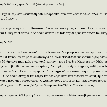
μός δεύτερης χρονιάς : 4/8 ( δεν μέτρησα τον Λο )
 είχαμε την αντικατάσταση του Μπαρτζώκα από τον Σφαιρόπουλο αλλά οι ξέ
 του Γιώργη :
τεν λίγα πράγματα, ο Ντάνστον σπουδαίος και έφερες και τον Οθέλο που σε
ικά. Ο Λαφαγιέτ τίποτα, ο Λοτζέσκι σουπερ και τότε άρχισε η κάθετη πτώση του Πέτ
σμός; 3/6
ις επιλογές του Σφαιρόπουλου. Τον Ντάνστον δεν μπορούσε να τον κρατήσει. Έ
Αν και κακώς έφυγε με τη δικαιολογία ότι είναι εύθραυστος καθώς και ευρωμπάσκε
τη Μπάμπεργκ ήταν καλός, για αυτό και τον πήρε ο Ιτούδης. Κράτησες τον Οθέλο κα
νγκ που βαρέθηκες να τον περιμένεις. Δυστυχώς απεδείχθη λεχρίτης καθώς στο
I
ό ένα ποστ του Γκιστ αν θυμάμαι καλά, πανηγύρισε την κατάκτηση του πρωταθλήμ
! Ο Λοτζέσκι συνέχισε και έφερες και τον Στρόμπερι που πιστεύω ότι αδικήθηκε στ
ν που ήρθε και ο Μιλουντίνοβ. Ο Σφαιρόπουλος τότε έφερε και τρεις άλλους ξένους
όλοι γρήγορα. Γουόρικ, Ντάριους Οντομ και Σον Τζέιμς. Σου λένε τίποτα;
σμός Σφαιρό: 4/9 ( μέτρησα ως θετική παρουσία τον Μιλουντίνοβ για να δεις τι κ