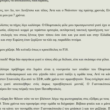
μπορείς να αποκαλέσεις παικταράδες;
νς, τον Λο, τον Λοτζέτσκι και τέλος. Άντε και ο Ντάνστον της πρώτης χρονιάς. Εί
λε μου για 7 χρόνια.
ολίστες τα πήγες λίγο καλύτερα. Ο Ολυμπιακός φίλε μου πρωταγωνιστεί γιατί έχει α
ωσία, ελληνικό κορμό με τεράστια εμπειρία, εκπληκτική τακτική προσέγγιση τω
 επιλογές του στους ξένους ήταν τύπου όσο όσο και για αυτό και στην Ελλάδα
 και στην Ευρώπη όταν ζορίζουν τα πλέι οφ, παραδίδει πνεύμα.
 μου χάζεψε. Με κοίταξε όπως ο κροκόδειλος το
F
16.
παιδί! Φέρε δύο σφηνάκια γιατί ο τύπος εδώ με διέλυσε, είπε και σκάσαμε στα γέλι
αλύτερο πρόβλημα στο Λιμάνι είναι η νοοτροπία των οπαδών του Ολυμπια
ουν ποδοσφαιρικοί και στο γήπεδο πάνε γιατί παίζει η ομάδα τους. Αντί να κά
στον Σπανούλη έξω από το ΣΕΦ, κάθε χρόνο τον αμφισβητούν. Τους ενόχλησε ακό
ζης γιατί αποποιήθηκε ενός άκρως προσβλητικού μοντάζ. Ο Γιαννακόπου
ίρου δεν τους πείραξε που ήταν Παναθηναϊκός.
τζαρη δεν θέλουν ούτε να τον βλέπουν λόγω της φωτογραφίας στις εξέδρες με τους
. Τόσα χρόνια που προσφέρει στην ομάδα τα διέγραψαν. Βέβαια φταίει και ο μάνα
ε να κάνει τον πονηρίδη στον Γιαννακόπουλο ( του μπάσκετ ) και τον ρεζίλεψε. Π