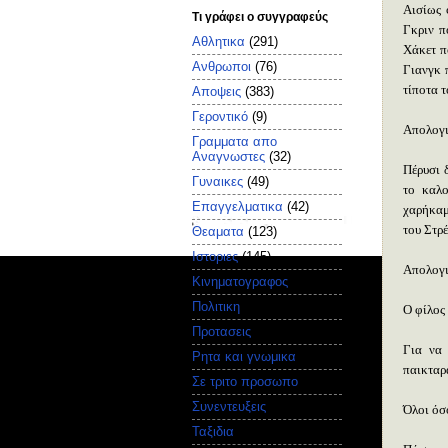
Αισίως 
Τι γράφει ο συγγραφεύς
Γκριν π
Αθλητικα
(291)
Χάκετ π
Ανθρωποι
(76)
Γιανγκ 
τίποτα 
Αποψεις
(383)
Γεροντικό
(9)
Απολογισ
Γραμματα απο
Αναγνωστες
(32)
Πέρυσι δ
Γυναικες
(49)
το καλο
Επαγγελματικα
(42)
χαρήκαμε
του Στρ
Θεαματα
(123)
Ιστοριες
(145)
Απολογι
Κινηματογραφος
(52)
Πολιτικη
(235)
Ο φίλος
Προτασεις
(79)
Για να 
Ρητα και γνωμικα
(107)
παικταρά
Σε τριτο προσωπο
(187)
Συνεντευξεις
(118)
Όλοι όσο
Ταξιδια
(18)