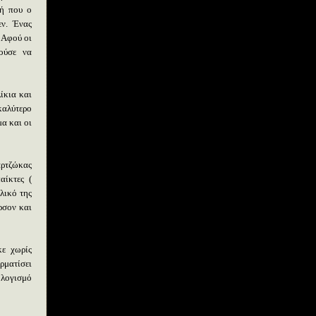
μή που ο
εν. Ένας
. Αφού οι
ούσε να
ίκια και
καλύτερο
μα και οι
αρτζώκας
αίκτες (
λικό της
ρσον και
κε χωρίς
ερματίσει
ολογισμό