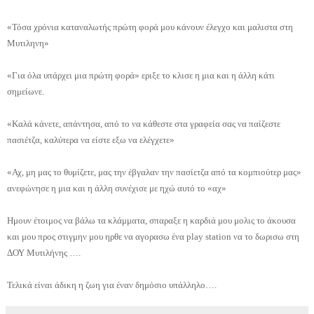
«Τόσα χρόνια καταναλωτής πρώτη φορά μου κάνουν έλεγχο και μαλιστα στη
Μυτιληνη»
«Για όλα υπάρχει μια πρώτη φορά» εριξε το κλισε η μια και η άλλη κάτι
σημείωνε.
«Καλά κάνετε, απάντησα, από το να κάθεστε στα γραφεία σας να παίζεστε
πασιέτζα, καλύτερα να είστε εξω να ελέγχετε»
«Αχ, μη μας το θυμίζετε, μας την έβγαλαν την πασίετζα από τα κομπιούτερ μας»
ανεφώνησε η μια και η άλλη συνέχισε με ηχώ αυτό το «αχ»
Ημουν έτοιμος να βάλω τα κλάμματα, σπαραξε η καρδιά μου μολις το άκουσα
και μου προς στιγμην μου ηρθε να αγορασω ένα
play
station
να το δωρισω στη
ΔΟΥ Μυτιλήνης ….
Τελικά είναι άδικη η ζωη για έναν δημόσιο υπάλληλο….